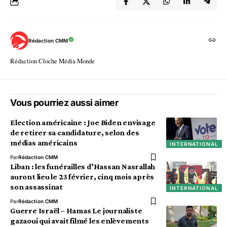
Rédaction CMM
Rédaction Cloche Média Monde
Vous pourriez aussi aimer
Election américaine : Joe Biden envisage
de retirer sa candidature, selon des
médias américains
INTERNATIONAL
Par
Rédaction CMM
Liban : les funérailles d’Hassan Nasrallah
auront lieu le 23 février, cinq mois après
son assassinat
INTERNATIONAL
Par
Rédaction CMM
Guerre Israël – Hamas Le journaliste
gazaoui qui avait filmé les enlèvements