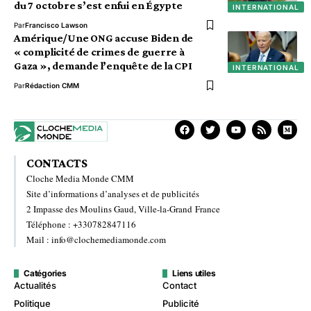
du 7 octobre s’est enfui en Égypte
INTERNATIONAL
Par
Francisco Lawson
Amérique/Une ONG accuse Biden de
« complicité de crimes de guerre à
Gaza », demande l’enquête de la CPI
INTERNATIONAL
Par
Rédaction CMM
CONTACTS
Cloche Media Monde CMM
Site d’informations d’analyses et de publicités
2 Impasse des Moulins Gaud, Ville-la-Grand France
Téléphone : +330782847116
Mail : info@clochemediamonde.com
Catégories
Liens utiles
Actualités
Contact
Politique
Publicité