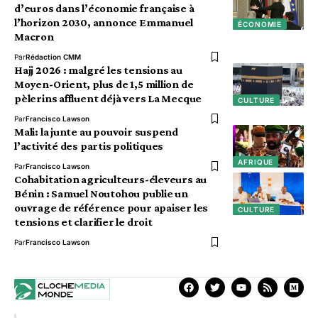
d’euros dans l’économie française à
l’horizon 2030, annonce Emmanuel
ÉCONOMIE
Macron
Par
Rédaction CMM
Hajj 2026 : malgré les tensions au
Moyen-Orient, plus de 1,5 million de
pèlerins affluent déjà vers La Mecque
CULTURE
Par
Francisco Lawson
Mali: la junte au pouvoir suspend
l’activité des partis politiques
AFRIQUE
Par
Francisco Lawson
Cohabitation agriculteurs-éleveurs au
Bénin : Samuel Noutohou publie un
ouvrage de référence pour apaiser les
CULTURE
tensions et clarifier le droit
Par
Francisco Lawson