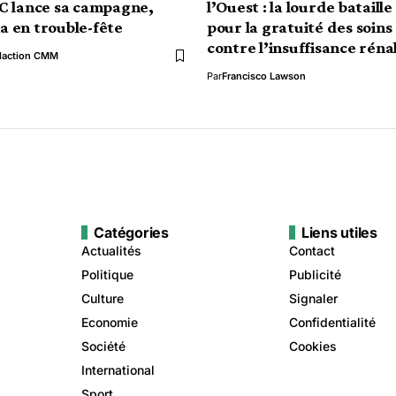
C lance sa campagne,
l’Ouest : la lourde bataille
 en trouble-fête
pour la gratuité des soins
contre l’insuffisance réna
daction CMM
Par
Francisco Lawson
Catégories
Liens utiles
Actualités
Contact
Politique
Publicité
Culture
Signaler
Economie
Confidentialité
Société
Cookies
International
Sport