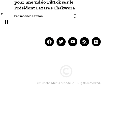
pour une vidéo TikTok sur le
Président Lazarus Chakwera
le
Par
Francisco Lawson
© Cloche Media Monde. All Rights Reserved.