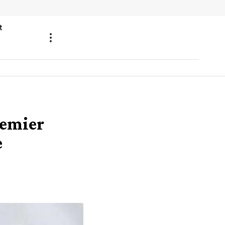
t
remier
e