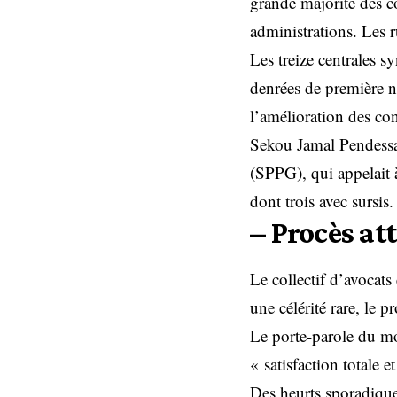
grande majorité des c
administrations. Les r
Les treize centrales s
denrées de première né
l’amélioration des con
Sekou Jamal Pendessa,
(SPPG), qui appelait 
dont trois avec sursis.
– Procès at
Le collectif d’avocat
une célérité rare, le 
Le porte-parole du mo
« satisfaction totale e
Des heurts sporadique