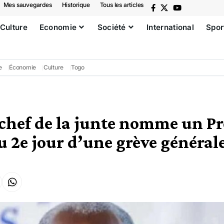
Mes sauvegardes
Historique
Tous les articles
Culture
Economie
Société
International
Spor
e
Économie
Culture
Togo
 chef de la junte nomme un P
u 2e jour d’une grève général