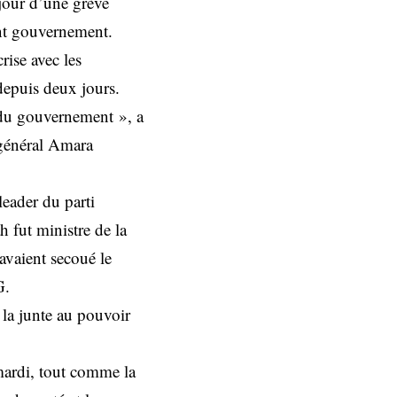
jour d’une grève
dent gouvernement.
ise avec les
depuis deux jours.
du gouvernement », a
e général Amara
leader du parti
fut ministre de la
avaient secoué le
G.
r la junte au pouvoir
 mardi, tout comme la