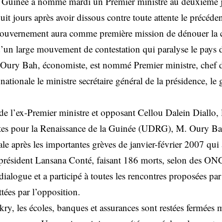
en Guinée a nommé mardi un Premier ministre au deuxième 
 huit jours après avoir dissous contre toute attente le précé
ouvernement aura comme première mission de dénouer la cr
 d’un large mouvement de contestation qui paralyse le pays 
ury Bah, économiste, est nommé Premier ministre, chef 
n nationale le ministre secrétaire général de la présidence, l
de l’ex-Premier ministre et opposant Cellou Dalein Diallo, 
es pour la Renaissance de la Guinée (UDRG), M. Oury Bah 
le après les importantes grèves de janvier-février 2007 qui 
 président Lansana Conté, faisant 186 morts, selon des ON
 dialogue et a participé à toutes les rencontres proposées pa
tées par l’opposition.
kry, les écoles, banques et assurances sont restées fermées