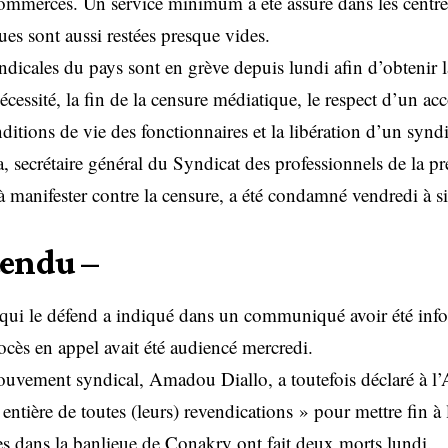
ommerces. Un service minimum a été assuré dans les centres
ues sont aussi restées presque vides.
yndicales du pays sont en grève depuis lundi afin d’obtenir l
cessité, la fin de la censure médiatique, le respect d’un acc
ditions de vie des fonctionnaires et la libération d’un syndi
 secrétaire général du Syndicat des professionnels de la p
à manifester contre la censure, a été condamné vendredi à s
tendu –
s qui le défend a indiqué dans un communiqué avoir été inf
procès en appel avait été audiencé mercredi.
uvement syndical, Amadou Diallo, a toutefois déclaré à l’A
t entière de toutes (leurs) revendications » pour mettre fin à 
s dans la banlieue de Conakry ont fait deux morts lundi.