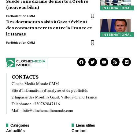
Suède : une dizaine de morts à Örebro
(nouveau bilan)
INTERNATIONAL
Par
Rédaction CMM
Des documents saisis à Gaza révèlent
des contacts secrets entre la France et
le Hamas
INTERNATIONAL
Par
Rédaction CMM
CONTACTS
Cloche Media Monde CMM
Site d’informations d’analyses et de publicités
2 Impasse des Moulins Gaud, Ville-la-Grand France
Téléphone : +330782847116
Mail : info@clochemediamonde.com
Catégories
Liens utiles
Actualités
Contact