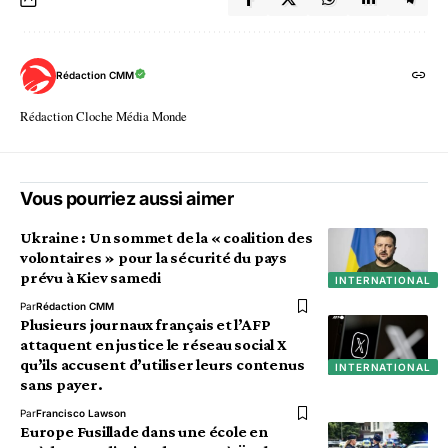
Rédaction CMM
Rédaction Cloche Média Monde
Vous pourriez aussi aimer
Ukraine : Un sommet de la « coalition des
volontaires » pour la sécurité du pays
prévu à Kiev samedi
INTERNATIONAL
Par
Rédaction CMM
Plusieurs journaux français et l’AFP
attaquent en justice le réseau social X
qu’ils accusent d’utiliser leurs contenus
INTERNATIONAL
sans payer.
Par
Francisco Lawson
Europe Fusillade dans une école en