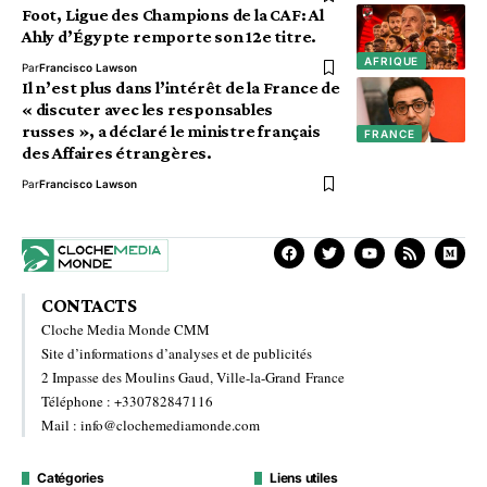
Foot, Ligue des Champions de la CAF: Al
Ahly d’Égypte remporte son 12e titre.
AFRIQUE
Par
Francisco Lawson
Il n’est plus dans l’intérêt de la France de
« discuter avec les responsables
russes », a déclaré le ministre français
FRANCE
des Affaires étrangères.
Par
Francisco Lawson
CONTACTS
Cloche Media Monde CMM
Site d’informations d’analyses et de publicités
2 Impasse des Moulins Gaud, Ville-la-Grand France
Téléphone : +330782847116
Mail : info@clochemediamonde.com
Catégories
Liens utiles