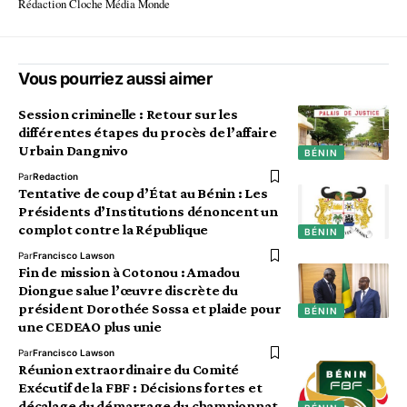
Rédaction Cloche Média Monde
Vous pourriez aussi aimer
Session criminelle : Retour sur les
différentes étapes du procès de l’affaire
Urbain Dangnivo
BÉNIN
Par
Redaction
Tentative de coup d’État au Bénin : Les
Présidents d’Institutions dénoncent un
complot contre la République
BÉNIN
Par
Francisco Lawson
Fin de mission à Cotonou : Amadou
Diongue salue l’œuvre discrète du
président Dorothée Sossa et plaide pour
BÉNIN
une CEDEAO plus unie
Par
Francisco Lawson
Réunion extraordinaire du Comité
Exécutif de la FBF : Décisions fortes et
décalage du démarrage du championnat