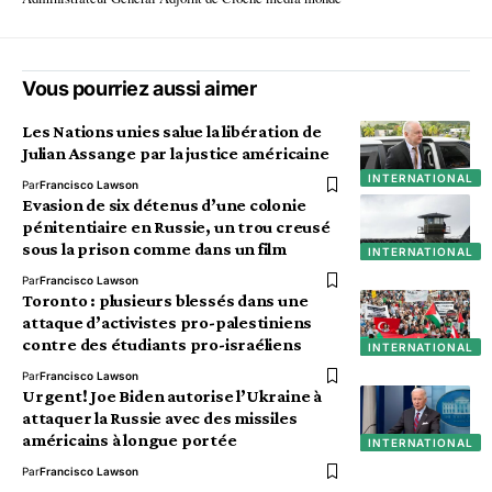
Vous pourriez aussi aimer
Les Nations unies salue la libération de
Julian Assange par la justice américaine
INTERNATIONAL
Par
Francisco Lawson
Evasion de six détenus d’une colonie
pénitentiaire en Russie, un trou creusé
sous la prison comme dans un film
INTERNATIONAL
Par
Francisco Lawson
Toronto : plusieurs blessés dans une
attaque d’activistes pro-palestiniens
contre des étudiants pro-israéliens
INTERNATIONAL
Par
Francisco Lawson
Urgent! Joe Biden autorise l’Ukraine à
attaquer la Russie avec des missiles
américains à longue portée
INTERNATIONAL
Par
Francisco Lawson