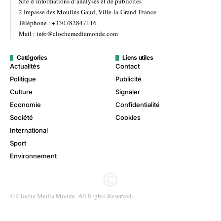
Site d’informations d’analyses et de publicités
2 Impasse des Moulins Gaud, Ville-la-Grand France
Téléphone : +330782847116
Mail : info@clochemediamonde.com
Catégories
Liens utiles
Actualités
Contact
Politique
Publicité
Culture
Signaler
Economie
Confidentialité
Société
Cookies
International
Sport
Environnement
© Cloche Media Monde. All Rights Reserved.