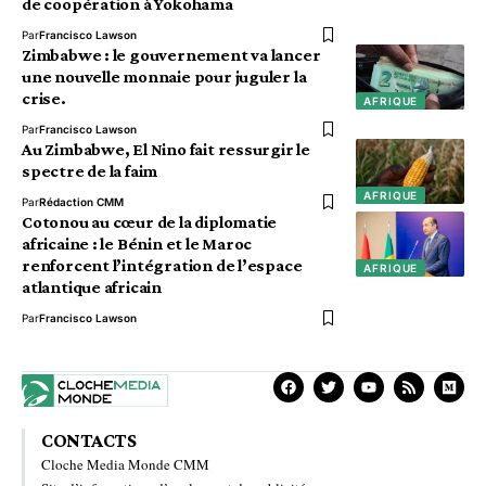
de coopération à Yokohama
Par
Francisco Lawson
Zimbabwe : le gouvernement va lancer
une nouvelle monnaie pour juguler la
crise.
AFRIQUE
Par
Francisco Lawson
Au Zimbabwe, El Nino fait ressurgir le
spectre de la faim
AFRIQUE
Par
Rédaction CMM
Cotonou au cœur de la diplomatie
africaine : le Bénin et le Maroc
renforcent l’intégration de l’espace
AFRIQUE
atlantique africain
Par
Francisco Lawson
CONTACTS
Cloche Media Monde CMM