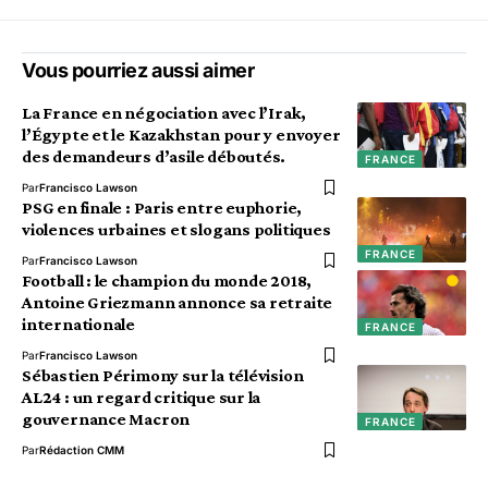
Vous pourriez aussi aimer
La France en négociation avec l’Irak,
l’Égypte et le Kazakhstan pour y envoyer
des demandeurs d’asile déboutés.
FRANCE
Par
Francisco Lawson
PSG en finale : Paris entre euphorie,
violences urbaines et slogans politiques
FRANCE
Par
Francisco Lawson
Football : le champion du monde 2018,
Antoine Griezmann annonce sa retraite
internationale
FRANCE
Par
Francisco Lawson
Sébastien Périmony sur la télévision
AL24 : un regard critique sur la
gouvernance Macron
FRANCE
Par
Rédaction CMM