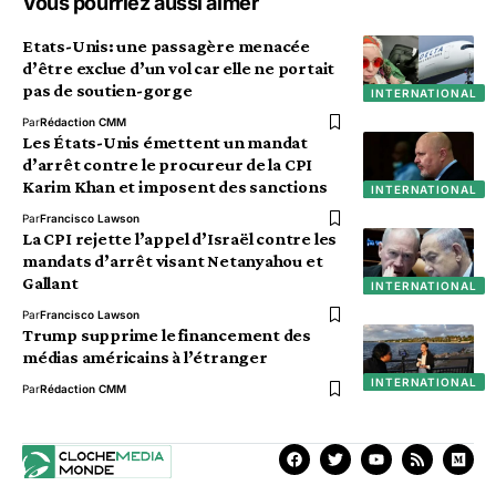
Vous pourriez aussi aimer
Etats-Unis: une passagère menacée
d’être exclue d’un vol car elle ne portait
pas de soutien-gorge
INTERNATIONAL
Par
Rédaction CMM
Les États-Unis émettent un mandat
d’arrêt contre le procureur de la CPI
Karim Khan et imposent des sanctions
INTERNATIONAL
Par
Francisco Lawson
La CPI rejette l’appel d’Israël contre les
mandats d’arrêt visant Netanyahou et
Gallant
INTERNATIONAL
Par
Francisco Lawson
Trump supprime le financement des
médias américains à l’étranger
INTERNATIONAL
Par
Rédaction CMM