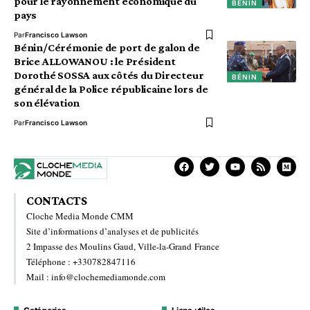
pour le rayonnement économique du
BÉNIN
pays
Par
Francisco Lawson
Bénin/Cérémonie de port de galon de
Brice ALLOWANOU : le Président
Dorothé SOSSA aux côtés du Directeur
BÉNIN
général de la Police républicaine lors de
son élévation
Par
Francisco Lawson
CONTACTS
Cloche Media Monde CMM
Site d’informations d’analyses et de publicités
2 Impasse des Moulins Gaud, Ville-la-Grand France
Téléphone : +330782847116
Mail : info@clochemediamonde.com