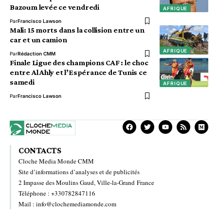
Bazoum levée ce vendredi
AFRIQUE
Par
Francisco Lawson
Mali: 15 morts dans la collision entre un
car et un camion
AFRIQUE
Par
Rédaction CMM
Finale Ligue des champions CAF : le choc
entre Al Ahly et l’Espérance de Tunis ce
samedi
AFRIQUE
Par
Francisco Lawson
CONTACTS
Cloche Media Monde CMM
Site d’informations d’analyses et de publicités
2 Impasse des Moulins Gaud, Ville-la-Grand France
Téléphone : +330782847116
Mail : info@clochemediamonde.com