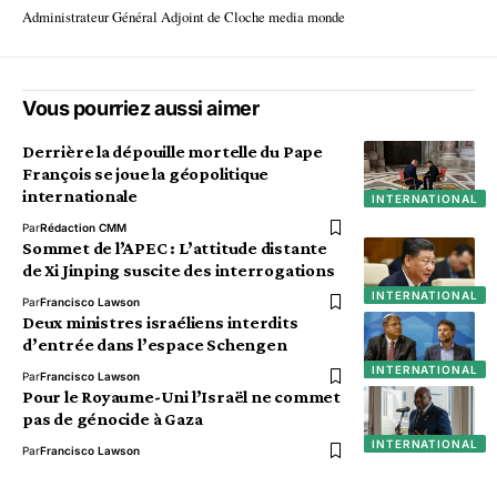
Administrateur Général Adjoint de Cloche media monde
Vous pourriez aussi aimer
Derrière la dépouille mortelle du Pape
François se joue la géopolitique
internationale
INTERNATIONAL
Par
Rédaction CMM
Sommet de l’APEC : L’attitude distante
de Xi Jinping suscite des interrogations
INTERNATIONAL
Par
Francisco Lawson
Deux ministres israéliens interdits
d’entrée dans l’espace Schengen
INTERNATIONAL
Par
Francisco Lawson
Pour le Royaume-Uni l’Israël ne commet
pas de génocide à Gaza
INTERNATIONAL
Par
Francisco Lawson