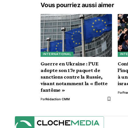
Vous pourriez aussi aimer
INTERNATIONAL
INT
Guerre en Ukraine : l’UE
Conf
adopte son 17e paquet de
l’in
sanctions contre la Russie,
à un
visant notamment la « flotte
isra
fantôme »
Par
Fra
Par
Rédaction CMM