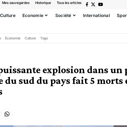
Mes sauvegardes
Historique
Tous les articles
Culture
Economie
Société
International
Spor
e
Économie
Culture
Togo
 puissante explosion dans un 
 du sud du pays fait 5 morts 
s