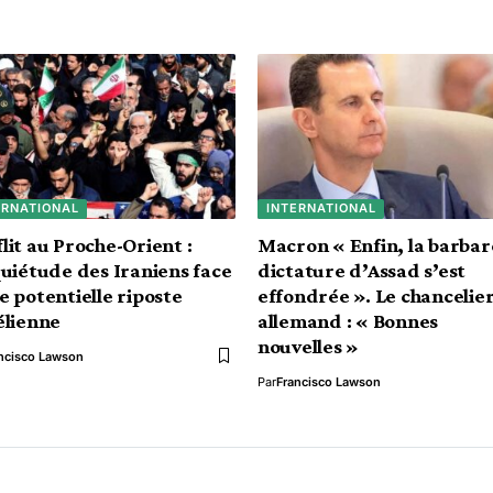
ERNATIONAL
INTERNATIONAL
lit au Proche-Orient :
Macron « Enfin, la barbar
quiétude des Iraniens face
dictature d’Assad s’est
e potentielle riposte
effondrée ». Le chancelie
élienne
allemand : « Bonnes
nouvelles »
ncisco Lawson
Par
Francisco Lawson