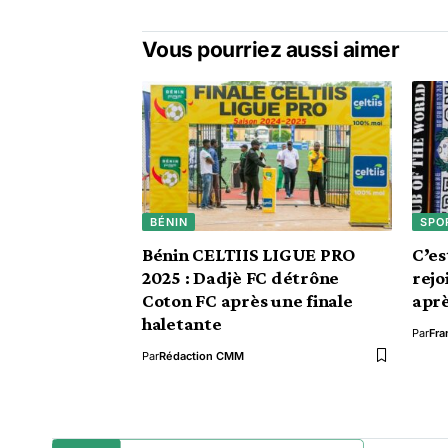
Vous pourriez aussi aimer
BÉNIN
SPO
Bénin CELTIIS LIGUE PRO
C’es
2025 : Dadjè FC détrône
rejo
Coton FC après une finale
aprè
haletante
Par
Fra
Par
Rédaction CMM