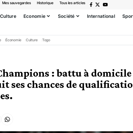
Mes sauvegardes
Historique
Tous les articles
Culture
Economie
Société
International
Spor
e
Économie
Culture
Togo
Champions : battu à domicile
it ses chances de qualificati
es.