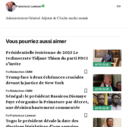
Francisco Lawson
Administrateur Général Adjoint de Cloche media monde
Vous pourriez aussi aimer
Présidentielle ivoirienne de 2025 Le
technocrate Tidjane Thiam du parti PDCI
s’invite
AFRIQUE
Par
Rédaction CMM
Trump face à deux échéances cruciales
devant la justice de New York
AFRIQUE
Par
Rédaction CMM
Sénégal : le président Bassirou Diomaye
Faye réorganise la Primature par décret,
une décision hautement commentée
AFRIQUE
Par
Francisco Lawson
Togo: le président décale la date des
élections législatives d’une semaine