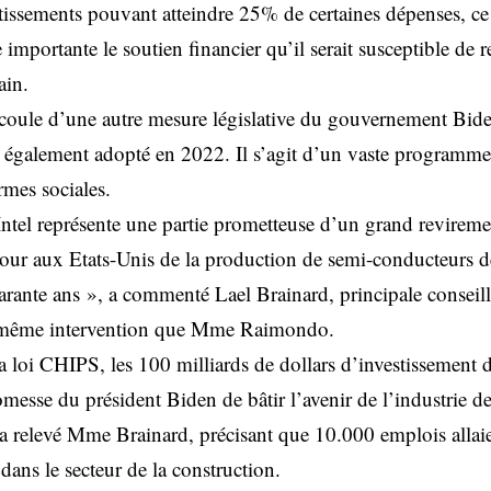
stissements pouvant atteindre 25% de certaines dépenses, ce
mportante le soutien financier qu’il serait susceptible de r
ain.
écoule d’une autre mesure législative du gouvernement Biden
également adopté en 2022. Il s’agit d’un vaste programme 
rmes sociales.
Intel représente une partie prometteuse d’un grand reviremen
etour aux Etats-Unis de la production de semi-conducteurs 
uarante ans », a commenté Lael Brainard, principale consei
a même intervention que Mme Raimondo.
a loi CHIPS, les 100 milliards de dollars d’investissement d
omesse du président Biden de bâtir l’avenir de l’industrie 
 a relevé Mme Brainard, précisant que 10.000 emplois allaie
ans le secteur de la construction.