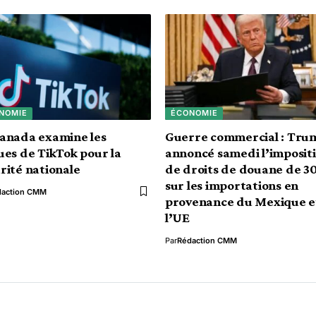
NOMIE
ÉCONOMIE
anada examine les
Guerre commercial : Tru
ues de TikTok pour la
annoncé samedi l’imposit
rité nationale
de droits de douane de 3
sur les importations en
daction CMM
provenance du Mexique e
l’UE
Par
Rédaction CMM