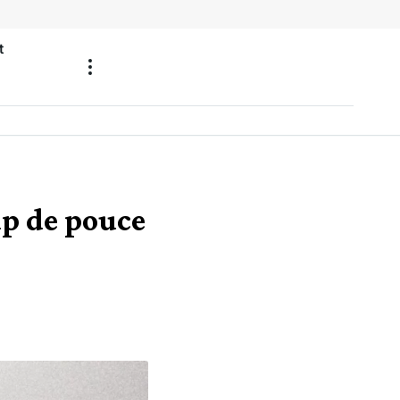
t
up de pouce