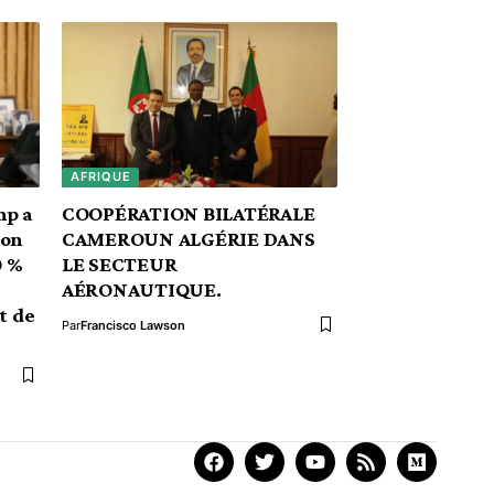
AFRIQUE
mp a
COOPÉRATION BILATÉRALE
ion
CAMEROUN ALGÉRIE DANS
0 %
LE SECTEUR
AÉRONAUTIQUE.
t de
Par
Francisco Lawson