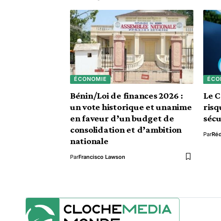
ÉCONOMIE
ÉCO
Bénin/Loi de finances 2026 :
Le C
un vote historique et unanime
risq
en faveur d’un budget de
sécu
consolidation et d’ambition
Par
Ré
nationale
Par
Francisco Lawson