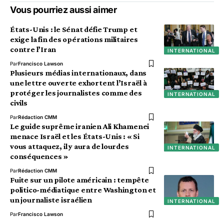
Vous pourriez aussi aimer
États-Unis : le Sénat défie Trump et
exige la fin des opérations militaires
contre l’Iran
INTERNATIONAL
Par
Francisco Lawson
Plusieurs médias internationaux, dans
une lettre ouverte exhortent l’Israël à
protéger les journalistes comme des
INTERNATIONAL
civils
Par
Rédaction CMM
Le guide suprême iranien Ali Khamenei
menace Israël et les États-Unis : « Si
vous attaquez, il y aura de lourdes
INTERNATIONAL
conséquences »
Par
Rédaction CMM
Fuite sur un pilote américain : tempête
politico-médiatique entre Washington et
un journaliste israélien
INTERNATIONAL
Par
Francisco Lawson