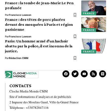
France : la tombe de Jean-Marie Le Pen
profanée
FRANCE
Par
Francisco Lawson
France : des têtes de porc placées
devant des mosquées à Paris et région
parisienne
FRANCE
Par
Francisco Lawson
Paris: Un homme armé d’un hachoir
abattu par la police, il est inconnu de la
justice.
FRANCE
Par
Rédaction CMM
CONTACTS
Cloche Media Monde CMM
Site d’informations d’analyses et de publicités
2 Impasse des Moulins Gaud, Ville-la-Grand France
Téléphone : +330782847116