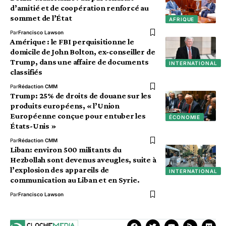
d’amitié et de coopération renforcé au
sommet de l’État
AFRIQUE
Par
Francisco Lawson
Amérique : le FBI perquisitionne le
domicile de John Bolton, ex-conseiller de
Trump, dans une affaire de documents
INTERNATIONAL
classifiés
Par
Rédaction CMM
Trump: 25% de droits de douane sur les
produits européens, « l’Union
Européenne conçue pour entuber les
ÉCONOMIE
États-Unis »
Par
Rédaction CMM
Liban: environ 500 militants du
Hezbollah sont devenus aveugles, suite à
l’explosion des appareils de
INTERNATIONAL
communication au Liban et en Syrie.
Par
Francisco Lawson