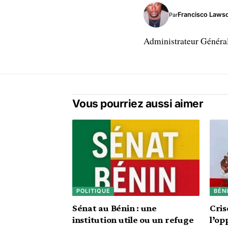
Francisco Laws
Par
Administrateur Généra
Vous pourriez aussi aimer
POLITIQUE
BÉN
Sénat au Bénin : une
Cris
institution utile ou un refuge
l’op