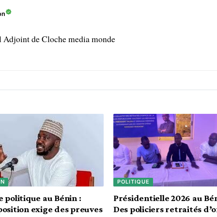
on
l Adjoint de Cloche media monde
IN
POLITIQUE
e politique au Bénin :
Présidentielle 2026 au Bén
position exige des preuves
Des policiers retraités d’o