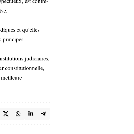
spectueux, est contre-
ive.
idiques et qu’elles
s principes
nstitutions judiciaires,
r constitutionnelle,
 meilleure