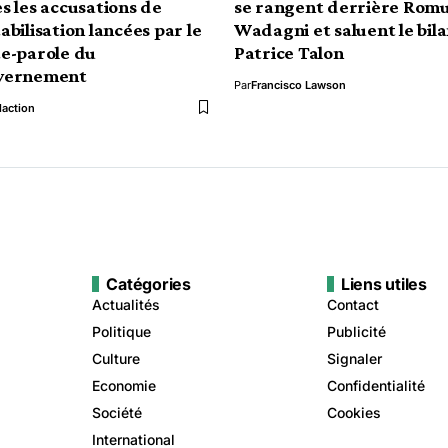
s les accusations de
se rangent derrière Rom
abilisation lancées par le
Wadagni et saluent le bil
e-parole du
Patrice Talon
vernement
Par
Francisco Lawson
action
Catégories
Liens utiles
Actualités
Contact
Politique
Publicité
Culture
Signaler
Economie
Confidentialité
Société
Cookies
International