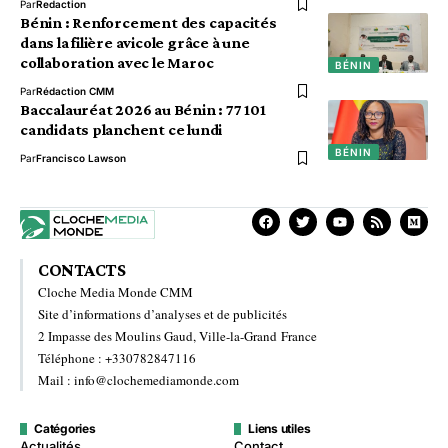
Par
Redaction
Bénin : Renforcement des capacités
dans la filière avicole grâce à une
collaboration avec le Maroc
BÉNIN
Par
Rédaction CMM
Baccalauréat 2026 au Bénin : 77 101
candidats planchent ce lundi
BÉNIN
Par
Francisco Lawson
CONTACTS
Cloche Media Monde CMM
Site d’informations d’analyses et de publicités
2 Impasse des Moulins Gaud, Ville-la-Grand France
Téléphone : +330782847116
Mail : info@clochemediamonde.com
Catégories
Liens utiles
Actualités
Contact