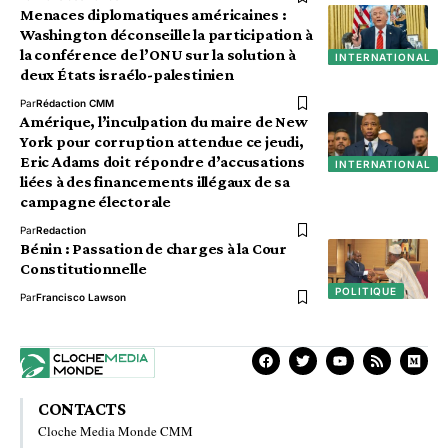
Menaces diplomatiques américaines :
Washington déconseille la participation à
la conférence de l’ONU sur la solution à
INTERNATIONAL
deux États israélo-palestinien
Par
Rédaction CMM
Amérique, l’inculpation du maire de New
York pour corruption attendue ce jeudi,
Eric Adams doit répondre d’accusations
INTERNATIONAL
liées à des financements illégaux de sa
campagne électorale
Par
Redaction
Bénin : Passation de charges à la Cour
Constitutionnelle
POLITIQUE
Par
Francisco Lawson
CONTACTS
Cloche Media Monde CMM