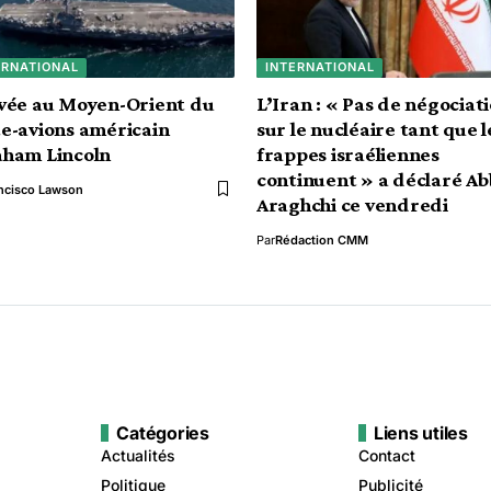
ERNATIONAL
INTERNATIONAL
vée au Moyen-Orient du
L’Iran : « Pas de négociat
e-avions américain
sur le nucléaire tant que l
aham Lincoln
frappes israéliennes
continuent » a déclaré Ab
ncisco Lawson
Araghchi ce vendredi
Par
Rédaction CMM
Catégories
Liens utiles
Actualités
Contact
Politique
Publicité