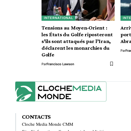
INTERNATIONAL
INT
Tensions au Moyen-Orient :
Arri
les États du Golfe riposteront
port
s’ils sont attaqués par l’Iran,
Abr
déclarent les monarchies du
Par
Fra
Golfe
Par
Francisco Lawson
CONTACTS
Cloche Media Monde CMM