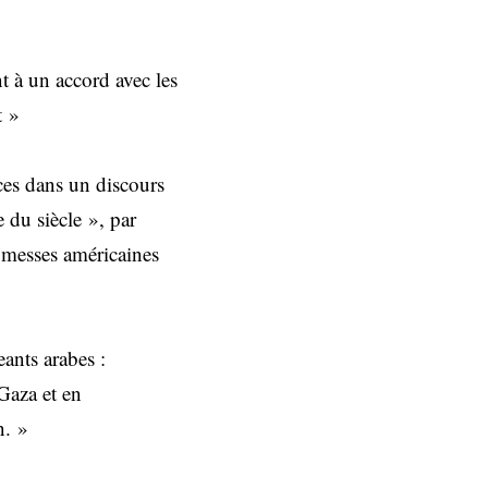
nt à un accord avec les
t »
ces dans un discours
 du siècle », par
omesses américaines
ants arabes :
Gaza et en
n. »