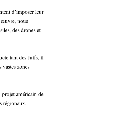
tentent d’imposer leur
n œuvre, nous
iles, des drones et
e tant des Juifs, il
ès vastes zones
u projet américain de
s régionaux.