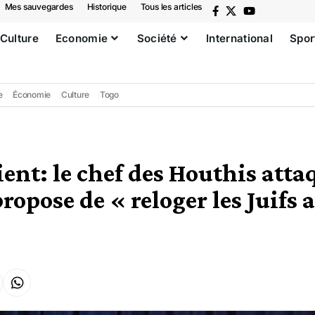
Mes sauvegardes
Historique
Tous les articles
Culture
Economie
Société
International
Spor
e
Économie
Culture
Togo
nt: le chef des Houthis attaq
ropose de « reloger les Juifs 