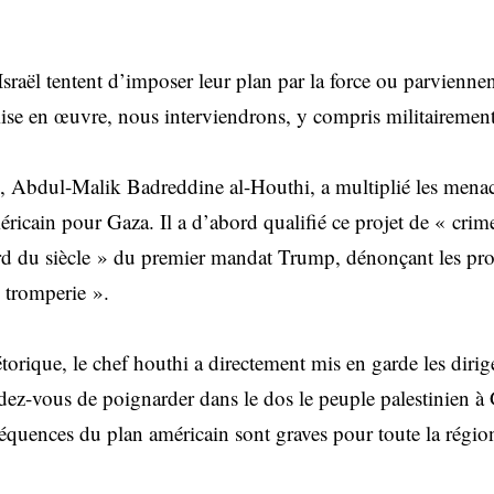
 Israël tentent d’imposer leur plan par la force ou parvienne
ise en œuvre, nous interviendrons, y compris militairemen
, Abdul-Malik Badreddine al-Houthi, a multiplié les mena
ricain pour Gaza. Il a d’abord qualifié ce projet de « crime
ord du siècle » du premier mandat Trump, dénonçant les pr
tromperie ».
orique, le chef houthi a directement mis en garde les dirige
dez-vous de poignarder dans le dos le peuple palestinien à 
équences du plan américain sont graves pour toute la régio