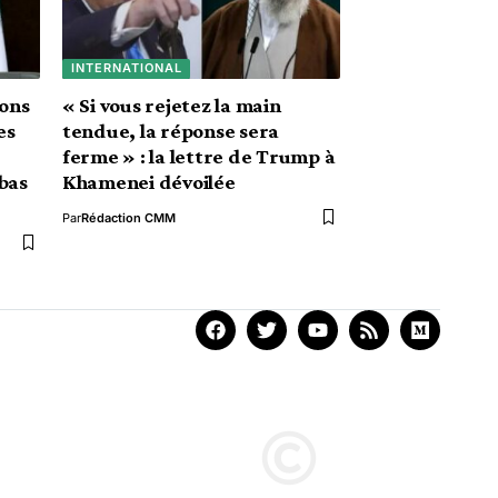
INTERNATIONAL
ions
« Si vous rejetez la main
es
tendue, la réponse sera
ferme » : la lettre de Trump à
bas
Khamenei dévoilée
Par
Rédaction CMM