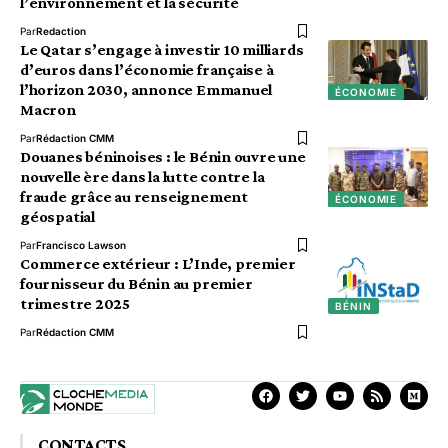
l’environnement et la sécurité
Par
Redaction
Le Qatar s’engage à investir 10 milliards
d’euros dans l’économie française à
l’horizon 2030, annonce Emmanuel
ÉCONOMIE
Macron
Par
Rédaction CMM
Douanes béninoises : le Bénin ouvre une
nouvelle ère dans la lutte contre la
fraude grâce au renseignement
ÉCONOMIE
géospatial
Par
Francisco Lawson
Commerce extérieur : L’Inde, premier
fournisseur du Bénin au premier
trimestre 2025
BÉNIN
Par
Rédaction CMM
CONTACTS