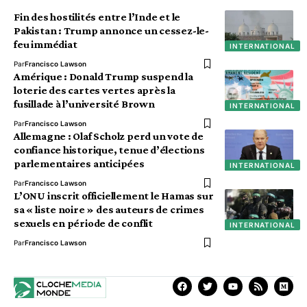
Fin des hostilités entre l’Inde et le
Pakistan : Trump annonce un cessez-le-
feu immédiat
INTERNATIONAL
Par
Francisco Lawson
Amérique : Donald Trump suspend la
loterie des cartes vertes après la
fusillade à l’université Brown
INTERNATIONAL
Par
Francisco Lawson
Allemagne : Olaf Scholz perd un vote de
confiance historique, tenue d’élections
parlementaires anticipées
INTERNATIONAL
Par
Francisco Lawson
L’ONU inscrit officiellement le Hamas sur
sa « liste noire » des auteurs de crimes
sexuels en période de conflit
INTERNATIONAL
Par
Francisco Lawson