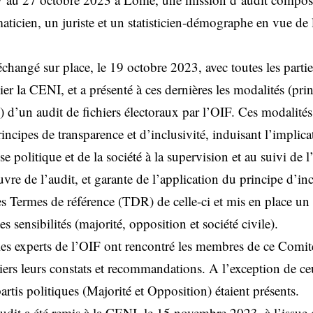
icien, un juriste et un statisticien-démographe en vue de la
changé sur place, le 19 octobre 2023, avec toutes les parti
lier la CENI, et a présenté à ces dernières les modalités (pri
 d’un audit de fichiers électoraux par l’OIF. Ces modalités
rincipes de transparence et d’inclusivité, induisant l’implic
sse politique et de la société à la supervision et au suivi de 
e de l’audit, et garante de l’application du principe d’incl
les Termes de référence (TDR) de celle-ci et mis en place u
s sensibilités (majorité, opposition et société civile).
es experts de l’OIF ont rencontré les membres de ce Comit
iers leurs constats et recommandations. A l’exception de ceu
partis politiques (Majorité et Opposition) étaient présents.
’audit a été remis à la CENI, le 15 novembre 2023, à l’issue