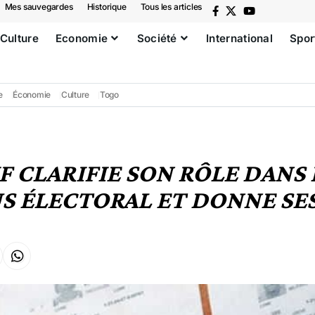
Mes sauvegardes
Historique
Tous les articles
Culture
Economie
Société
International
Spor
e
Économie
Culture
Togo
F CLARIFIE SON RÔLE DANS 
S ÉLECTORAL ET DONNE SES