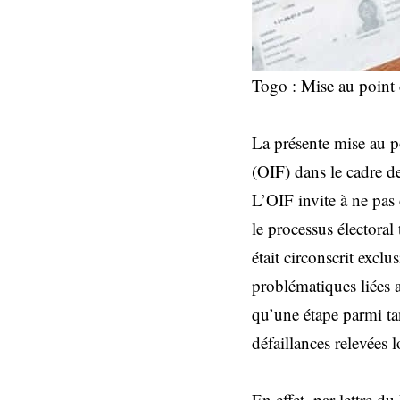
Togo : Mise au point d
La présente mise au po
(OIF) dans le cadre de 
L’OIF invite à ne pas 
le processus électoral
était circonscrit exclu
problématiques liées a
qu’une étape parmi tan
défaillances relevées l
En effet, par lettre du