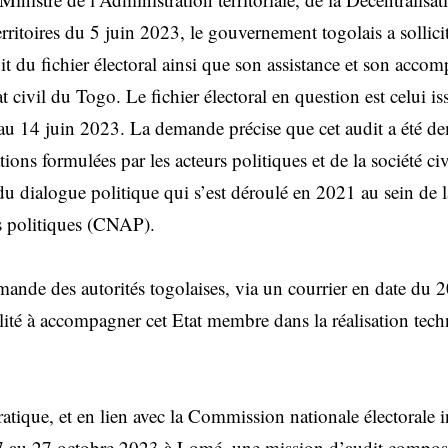
ritoires du 5 juin 2023, le gouvernement togolais a sollici
it du fichier électoral ainsi que son assistance et son acc
t civil du Togo. Le fichier électoral en question est celui 
l au 14 juin 2023. La demande précise que cet audit a été de
ns formulées par les acteurs politiques et de la société civ
du dialogue politique qui s’est déroulé en 2021 au sein de 
rs politiques (CNAP).
mande des autorités togolaises, via un courrier en date du 
lité à accompagner cet Etat membre dans la réalisation tec
tique, et en lien avec la Commission nationale électorale
7 au 27 octobre 2023 à Lomé, une mission d’audit composée