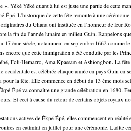
 ». Yêkê Yêkê quant à lui est juste une partie de cette mani
kpé-Épé. L’historique de cette fête remonte à une cérémon
originaires du Ghana ont instituée en l’honneur de leur Ro
ore la fin de l’année lunaire en milieu Guin. Rappelons qu
it au 17 ème siècle, notamment en septembre 1662 comme le 
 encore que cette immigration a été conduite par les Pri
 bébé, Foli-Hemazro, Ama Kpassam et Ashiongbon. La fête 
que occidentale est célébrée chaque année en pays Guin en s
tenu pour la fête. Elle commence en début du 13 ème mois sel
Ékpé-Épé va connaître une grande célébration en 1680. Fer
s jours. Et ceci à cause du retour de certains objets royaux
tations actives de Ékpé-Épé, elles commencent en réalité en
ontres en catimini en juillet pour une cérémonie. Ladite 