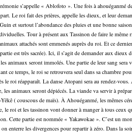
rémonie s’appelle « Ablofoto ». Une fois à ahouéganmé d
part. Le roi fait des prières, appelle les dieux, et leur dema
s Guin et surtout l’abondance des pluies et une bonne saison
dividuelles. Tour à présent aux Tassinon de faire le même ri
 animaux attachés sont emmenés auprès du roi. Et ce dernier
 partie est très sacrée). Ici, il s’agit de demander aux dieux
es animaux seront immolés. Une partie de leur sang sera v
ant ce temps, le roi se retrouvera seul dans sa chambre pour
ès le roi réapparaît. La danse Atopani sera au rendez-vous.
, les animaux seront dépiécés. La viande va servir à prépare
-Yêkê ( couscous de maïs). À Ahouéganmé, les mêmes cér
te, le roi et les tassinon vont donner à manger à tous ceux q
tion. Cette partie est nommée « Yakawokae ». C’est un mom
 on enterre les divergences pour repartir à zéro. Dans la soi