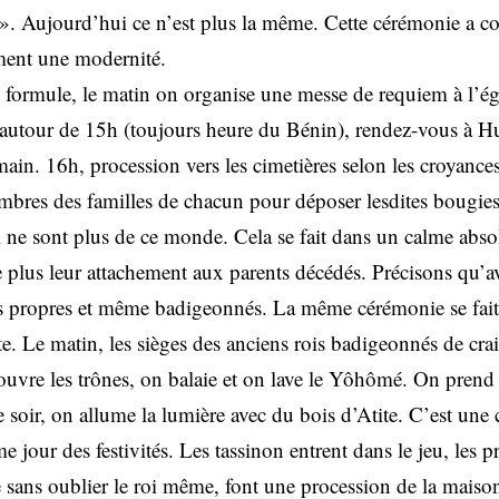
». Aujourd’hui ce n’est plus la même. Cette cérémonie a 
ent une modernité.
e formule, le matin on organise une messe de requiem à l’ég
e autour de 15h (toujours heure du Bénin), rendez-vous à 
in. 16h, procession vers les cimetières selon les croyances 
bres des familles de chacun pour déposer lesdites bougies
 ne sont plus de ce monde. Cela se fait dans un calme abso
 plus leur attachement aux parents décédés. Précisons qu’ava
 propres et même badigeonnés. La même cérémonie se fait 
te. Le matin, les sièges des anciens rois badigeonnés de cr
couvre les trônes, on balaie et on lave le Yôhômé. On prend 
 soir, on allume la lumière avec du bois d’Atite. C’est une
 jour des festivités. Les tassinon entrent dans le jeu, les pr
 sans oublier le roi même, font une procession de la maison