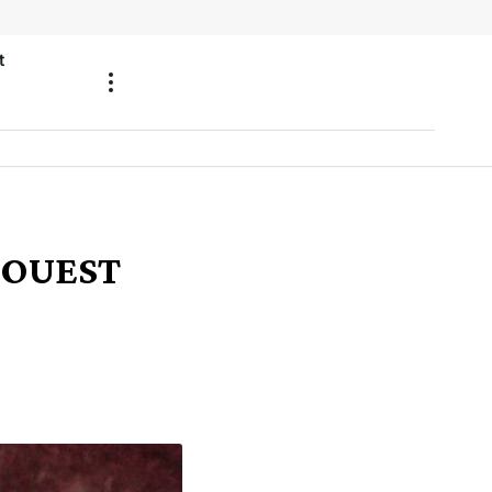
t
L’OUEST