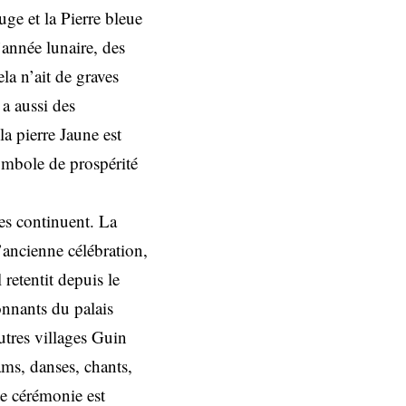
uge et la Pierre bleue
’année lunaire, des
ela n’ait de graves
 a aussi des
la pierre Jaune est
symbole de prospérité
ies continuent. La
l’ancienne célébration,
retentit depuis le
onnants du palais
utres villages Guin
ams, danses, chants,
te cérémonie est