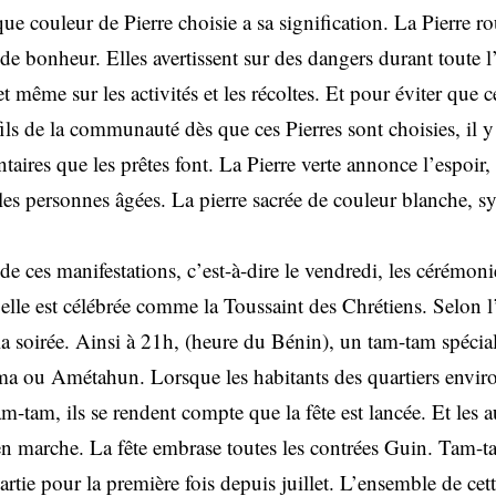
que couleur de Pierre choisie a sa signification. La Pierre ro
de bonheur. Elles avertissent sur des dangers durant toute l
t même sur les activités et les récoltes. Et pour éviter que c
fils de la communauté dès que ces Pierres sont choisies, il y
ires que les prêtes font. La Pierre verte annonce l’espoir, 
 les personnes âgées. La pierre sacrée de couleur blanche, 
e ces manifestations, c’est-à-dire le vendredi, les cérémon
qu’elle est célébrée comme la Toussaint des Chrétiens. Selon 
 soirée. Ainsi à 21h, (heure du Bénin), un tam-tam spécial 
ma ou Amétahun. Lorsque les habitants des quartiers envir
m-tam, ils se rendent compte que la fête est lancée. Et les a
 en marche. La fête embrase toutes les contrées Guin. Tam-t
partie pour la première fois depuis juillet. L’ensemble de cet