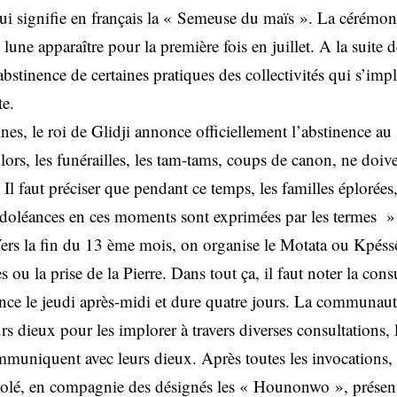
 signifie en français la « Semeuse du maïs ». La cérémoni
 lune apparaître pour la première fois en juillet. A la suite 
abstinence de certaines pratiques des collectivités qui s’imp
te.
nes, le roi de Glidji annonce officiellement l’abstinence au 
s, les funérailles, les tam-tams, coups de canon, ne doiven
 Il faut préciser que pendant ce temps, les familles éplorées
condoléances en ces moments sont exprimées par les termes »
 Vers la fin du 13 ème mois, on organise le Motata ou Kpéss
s ou la prise de la Pierre. Dans tout ça, il faut noter la cons
e le jeudi après-midi et dure quatre jours. La communaut
rs dieux pour les implorer à travers diverses consultations,
muniquent avec leurs dieux. Après toutes les invocations, 
Kolé, en compagnie des désignés les « Hounonwo », présente