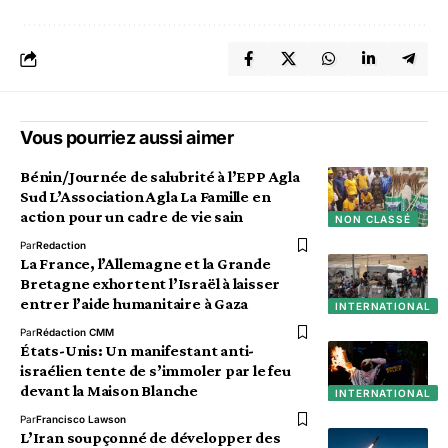
Vous pourriez aussi aimer
Bénin/Journée de salubrité à l’EPP Agla
Sud L’Association Agla La Famille en
action pour un cadre de vie sain
NON CLASSÉ
Par
Redaction
La France, l’Allemagne et la Grande
Bretagne exhortent l’Israël à laisser
entrer l’aide humanitaire à Gaza
INTERNATIONAL
Par
Rédaction CMM
États-Unis: Un manifestant anti-
israélien tente de s’immoler par le feu
devant la Maison Blanche
INTERNATIONAL
Par
Francisco Lawson
L’Iran soupçonné de développer des