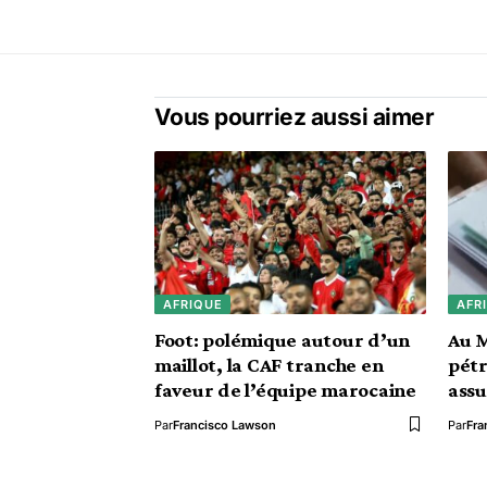
Vous pourriez aussi aimer
AFRIQUE
AFR
Foot: polémique autour d’un
Au M
maillot, la CAF tranche en
pétr
faveur de l’équipe marocaine
assu
Par
Francisco Lawson
Par
Fra