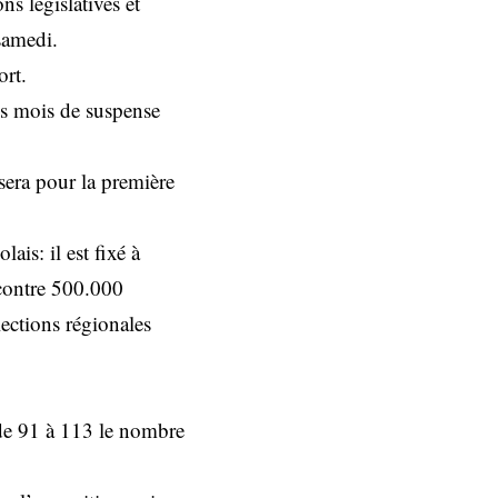
s législatives et
samedi.
ort.
des mois de suspense
sera pour la première
ais: il est fixé à
(contre 500.000
ections régionales
 de 91 à 113 le nombre