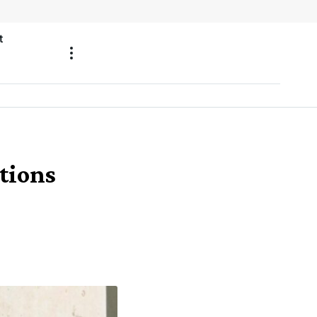
t
ctions