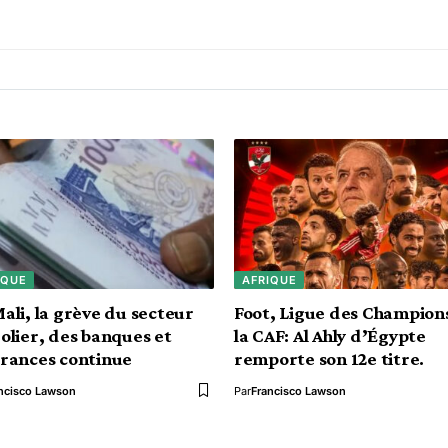
IQUE
AFRIQUE
ali, la grève du secteur
Foot, Ligue des Champion
olier, des banques et
la CAF: Al Ahly d’Égypte
rances continue
remporte son 12e titre.
ncisco Lawson
Par
Francisco Lawson