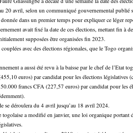
Faure Gnassingbé a décalé d’une semaine la date des élection
t au 20 avril, selon un communiqué gouvernemental publié 
 donnée dans un premier temps pour expliquer ce léger rep
ernement avait fixé la date de ces élections, mettant fin à 
 initialement supposées être organisées fin 2023.
t couplées avec des élections régionales, que le Togo organi
ement a aussi été revu à la baisse par le chef de l’Etat togol
55,10 euros) par candidat pour les élections législatives 
50.000 francs CFA (227,57 euros) par candidat pour les él
cédemment).
e se déroulera du 4 avril jusqu’au 18 avril 2024.
 togolaise a modifié en janvier, une loi organique portant
gislatives.