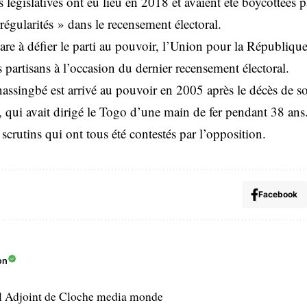
s législatives ont eu lieu en 2018 et avaient été boycottées 
régularités » dans le recensement électoral.
épare à défier le parti au pouvoir, l’Union pour la Républiqu
 partisans à l’occasion du dernier recensement électoral.
assingbé est arrivé au pouvoir en 2005 après le décès de so
ui avait dirigé le Togo d’une main de fer pendant 38 ans. 
e scrutins qui ont tous été contestés par l’opposition.
Facebook
on
l Adjoint de Cloche media monde