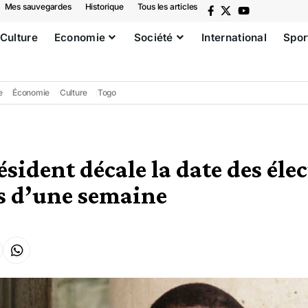
Mes sauvegardes
Historique
Tous les articles
Culture
Economie
Société
International
Spor
e
Économie
Culture
Togo
ésident décale la date des éle
es d’une semaine