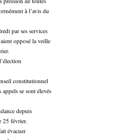
 pression de toutes
nformément à l’avis du
edi par ses services
vaient opposé la veille
rier.
l’élection
onseil constitutionnel
 appels se sont élevés
endance depuis
e 25 février.
ait évacuer