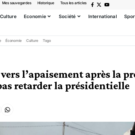
Mes sauvegardes
Historique
Tous les articles
Culture
Economie
Société
International
Spor
e
Économie
Culture
Togo
 vers l’apaisement après la p
pas retarder la présidentielle