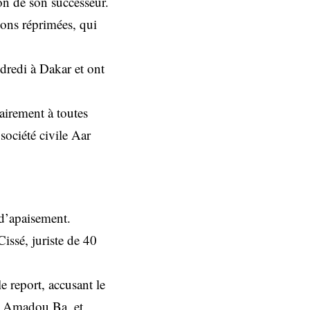
ion de son successeur.
ions réprimées, qui
dredi à Dakar et ont
airement à toutes
société civile Aar
 d’apaisement.
issé, juriste de 40
le report, accusant le
re Amadou Ba, et