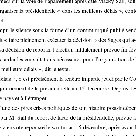
edi sur la voie de l’apaisement après que Macky Sall, sous
organiser la présidentielle « dans les meilleurs délais », co
l.
ompu le silence sous la forme d’un communiqué publié vendr
ait « faire pleinement exécuter la décision » des Sages qui a
sa décision de reporter l’élection initialement prévue fin fév
tarder les consultations nécessaires pour l’organisation de 
 meilleurs délais », dit le texte.
élais », c’est précisément la fenêtre impartie jeudi par le C
ajournement de la présidentielle au 15 décembre. Depuis, les
e pays et à l’étranger.
l’une des pires crises politiques de son histoire post-indép
 par M. Sall du report de facto de la présidentielle, prévue l
 a ensuite repoussé le scrutin au 15 décembre, après avoir f