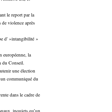
nt le report par la
s de violence après
e d' »intangibilité »
n européenne, la
n du Conseil.
utenir une élection
lon un communiqué du
rente dans le cadre de
ionaux, inquiets qu’un