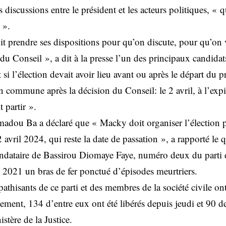
es discussions entre le président et les acteurs politiques, « 
 ».
oit prendre ses dispositions pour qu’on discute, pour qu’o
du Conseil », a dit à la presse l’un des principaux candidats
si l’élection devait avoir lieu avant ou après le départ du pr
n commune après la décision du Conseil: le 2 avril, à l’exp
t partir ».
adou Ba a déclaré que « Macky doit organiser l’élection pr
 avril 2024, qui reste la date de passation », a rapporté le 
dataire de Bassirou Diomaye Faye, numéro deux du parti di
s 2021 un bras de fer ponctué d’épisodes meurtriers.
thisants de ce parti et des membres de la société civile ont 
ment, 134 d’entre eux ont été libérés depuis jeudi et 90 de
stère de la Justice.