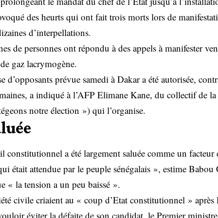
 prolongeant le mandat du chef de l’Etat jusqu’à l’installat
oqué des heurts qui ont fait trois morts lors de manifestat
izaines d’interpellations.
nes de personnes ont répondu à des appels à manifester ven
e de gaz lacrymogène.
e d’opposants prévue samedi à Dakar a été autorisée, contr
emaines, a indiqué à l’AFP Elimane Kane, du collectif de la 
égeons notre élection ») qui l’organise.
aluée
l constitutionnel a été largement saluée comme un facteur
ui était attendue par le peuple sénégalais », estime Babou C
e « la tension a un peu baissé ».
iété civile criaient au « coup d’Etat constitutionnel » après 
vouloir éviter la défaite de son candidat, le Premier minist