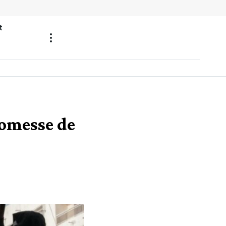
t
romesse de