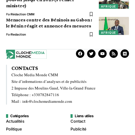
ministre)
AFRIQUE
Par
Rédaction CMM
Menaces contre des Béninois au Gabon :
le Bénin réagit et annonce des mesures
AFRIQUE
Par
Redaction
CONTACTS
Cloche Media Monde CMM
Site d’informations d’analyses et de publicités
2 Impasse des Moulins Gaud, Ville-la-Grand France
Téléphone : +330782847116
Mail : info@clochemediamonde.com
Catégories
Liens utiles
Actualités
Contact
Politique
Publicité