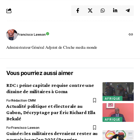
Francisco Lawson
Administrateur Général Adjoint de Cloche media monde
Vous pourriez aussi aimer
RDC : peine capitale requise contre une
dizaine de militaires à Goma
AFRIQUE
Par
Rédaction CMM
Actualité politique et électorale au
Gabon, Décryptage par Éric Richard Ella
Bekalé
AFRIQUE
Par
Francisco Lawson
Guinée: les militaires devraient rester au
pouvoir jusqu’en 2025 (Premier