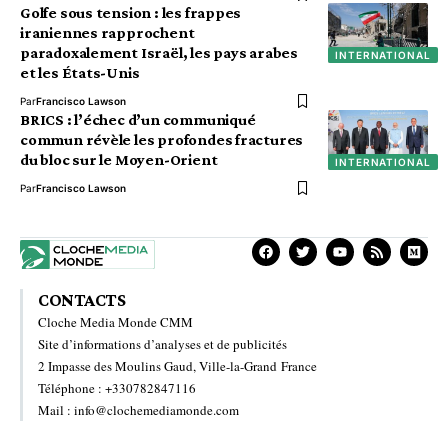
Golfe sous tension : les frappes
iraniennes rapprochent
paradoxalement Israël, les pays arabes
INTERNATIONAL
et les États-Unis
Par
Francisco Lawson
BRICS : l’échec d’un communiqué
commun révèle les profondes fractures
du bloc sur le Moyen-Orient
INTERNATIONAL
Par
Francisco Lawson
CONTACTS
Cloche Media Monde CMM
Site d’informations d’analyses et de publicités
2 Impasse des Moulins Gaud, Ville-la-Grand France
Téléphone : +330782847116
Mail : info@clochemediamonde.com