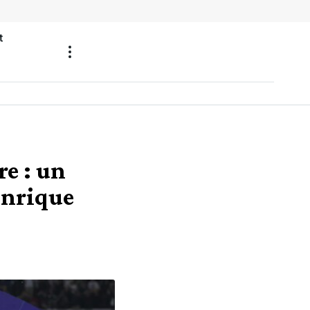
t
re : un
Enrique