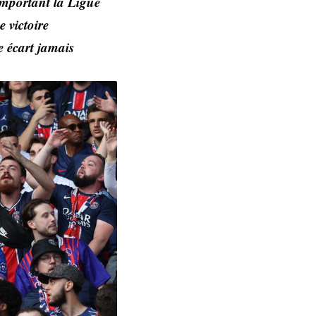
emportant la Ligue
 victoire
ge écart jamais