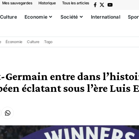
Mes sauvegardes
Historique
Tous les articles
Culture
Economie
Société
International
Spor
e
Économie
Culture
Togo
t-Germain entre dans l’histoi
péen éclatant sous l’ère Luis 