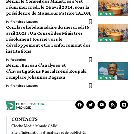
Bénin: le Conseil des Ministres s’est
réuni mercredi, le 24 avril 2024, sous la
présidence de Monsieur Patrice TALON,
BÉNIN
Par
Francisco Lawson
Conclave hebdomadaire du mercredi 16
avril 2025 : Un Conseil des Ministres
résolument tourné vers le
BÉNIN
développement et le renforcement des
institutions
Par
Redaction
Bénin : Bureau d’analyses et
d’investigations Pascal Iréné Koupaki
remplace Johannes Dagnon
BÉNIN
Par
Francisco Lawson
CONTACTS
Cloche Media Monde CMM
Site d’informations d’analyses et de publicités