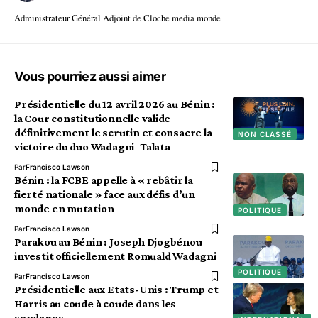
Administrateur Général Adjoint de Cloche media monde
Vous pourriez aussi aimer
Présidentielle du 12 avril 2026 au Bénin :
la Cour constitutionnelle valide
définitivement le scrutin et consacre la
NON CLASSÉ
victoire du duo Wadagni–Talata
Par
Francisco Lawson
Bénin : la FCBE appelle à « rebâtir la
fierté nationale » face aux défis d’un
monde en mutation
POLITIQUE
Par
Francisco Lawson
Parakou au Bénin : Joseph Djogbénou
investit officiellement Romuald Wadagni
POLITIQUE
Par
Francisco Lawson
Présidentielle aux Etats-Unis : Trump et
Harris au coude à coude dans les
sondages