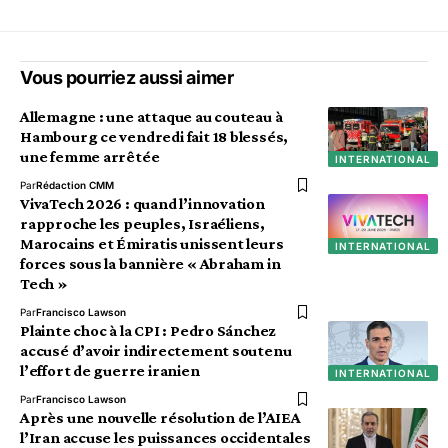
Vous pourriez aussi aimer
Allemagne : une attaque au couteau à
Hambourg ce vendredi fait 18 blessés,
une femme arrêtée
INTERNATIONAL
Par
Rédaction CMM
VivaTech 2026 : quand l’innovation
rapproche les peuples, Israéliens,
Marocains et Émiratis unissent leurs
INTERNATIONAL
forces sous la bannière « Abraham in
Tech »
Par
Francisco Lawson
Plainte choc à la CPI : Pedro Sánchez
accusé d’avoir indirectement soutenu
l’effort de guerre iranien
INTERNATIONAL
Par
Francisco Lawson
Après une nouvelle résolution de l’AIEA
l’Iran accuse les puissances occidentales