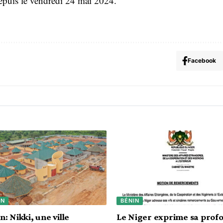
is le vendredi 24 mai 2024.
Facebook
IN
BÉNIN
n: Nikki, une ville
Le Niger exprime sa prof