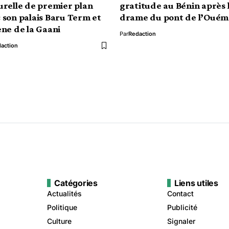
urelle de premier plan
gratitude au Bénin après 
 son palais Baru Term et
drame du pont de l’Ouém
ène de la Gaani
Par
Redaction
action
Catégories
Liens utiles
Actualités
Contact
Politique
Publicité
Culture
Signaler