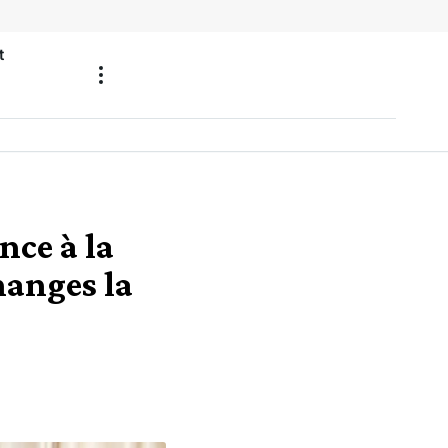
t
nce à la
hanges la