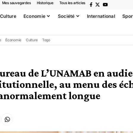
Mes sauvegardes
Historique
Tous les articles
Culture
Economie
Société
International
Spor
e
Économie
Culture
Togo
bureau de L’UNAMAB en audie
itutionnelle, au menu des éc
 anormalement longue