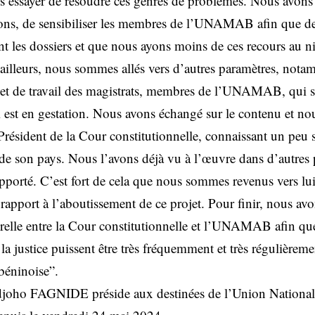
 essayer de résoudre ces genres de problèmes. Nous avons 
tions, de sensibiliser les membres de l’UNAMAB afin que d
ent les dossiers et que nous ayons moins de ces recours au n
r ailleurs, nous sommes allés vers d’autres paramètres, nota
 et de travail des magistrats, membres de l’UNAMAB, qui sont
i est en gestation. Nous avons échangé sur le contenu et nou
Président de la Cour constitutionnelle, connaissant un peu s
e de son pays. Nous l’avons déjà vu à l’œuvre dans d’autres 
apporté. C’est fort de cela que nous sommes revenus vers lui
pport à l’aboutissement de ce projet. Pour finir, nous avon
relle entre la Cour constitutionnelle et l’UNAMAB afin que
a justice puissent être très fréquemment et très régulièrem
béninoise”.
djoho FAGNIDE préside aux destinées de l’Union Nationale