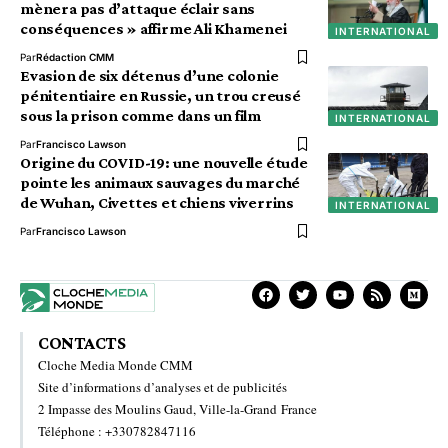
mènera pas d’attaque éclair sans
conséquences » affirme Ali Khamenei
INTERNATIONAL
Par
Rédaction CMM
Evasion de six détenus d’une colonie
pénitentiaire en Russie, un trou creusé
sous la prison comme dans un film
INTERNATIONAL
Par
Francisco Lawson
Origine du COVID-19: une nouvelle étude
pointe les animaux sauvages du marché
de Wuhan, Civettes et chiens viverrins
INTERNATIONAL
Par
Francisco Lawson
CONTACTS
Cloche Media Monde CMM
Site d’informations d’analyses et de publicités
2 Impasse des Moulins Gaud, Ville-la-Grand France
Téléphone : +330782847116