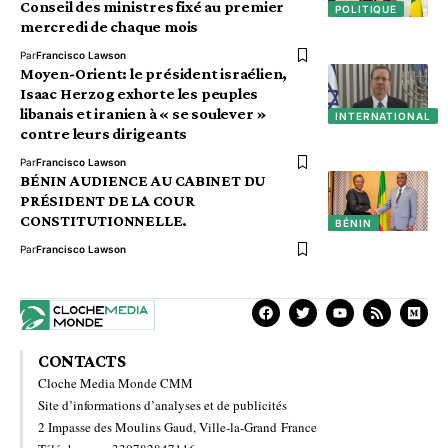
Conseil des ministres fixé au premier
POLITIQUE
mercredi de chaque mois
Par
Francisco Lawson
Moyen-Orient: le président israélien,
Isaac Herzog exhorte les peuples
libanais et iranien à « se soulever »
INTERNATIONAL
contre leurs dirigeants
Par
Francisco Lawson
BÉNIN AUDIENCE AU CABINET DU
PRÉSIDENT DE LA COUR
CONSTITUTIONNELLE.
BÉNIN
Par
Francisco Lawson
CONTACTS
Cloche Media Monde CMM
Site d’informations d’analyses et de publicités
2 Impasse des Moulins Gaud, Ville-la-Grand France