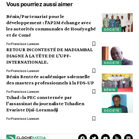
Vous pourriez aussi aimer
Bénin/Partenariat pour le
développement : l’AP2M échange avec
les autorités communales de Houéyogbé
SOCIÉTÉ
et de Comé
Par
Francisco Lawson
RETOUR INCONTESTÉ DE MADIAMBAL
DIAGNE À LA TÊTE DE L’UPF-
INTERNATIONALE.
SOCIÉTÉ
Par
Francisco Lawson
Bénin Rentrée académique solennelle
des masters professionnels à la FDS-UP
BÉNIN
Par
Francisco Lawson
Tchad : la PEC consternée par
l’assassinat du journaliste Tchadien
Evariste Djaï-Loramadji
SOCIÉTÉ
Par
Francisco Lawson