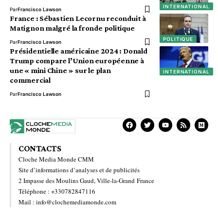
INTERNATIONAL
Par
Francisco Lawson
France : Sébastien Lecornu reconduit à
Matignon malgré la fronde politique
POLITIQUE
Par
Francisco Lawson
Présidentielle américaine 2024 : Donald
Trump compare l’Union européenne à
une « mini Chine » sur le plan
INTERNATIONAL
commercial
Par
Francisco Lawson
CONTACTS
Cloche Media Monde CMM
Site d’informations d’analyses et de publicités
2 Impasse des Moulins Gaud, Ville-la-Grand France
Téléphone : +330782847116
Mail : info@clochemediamonde.com