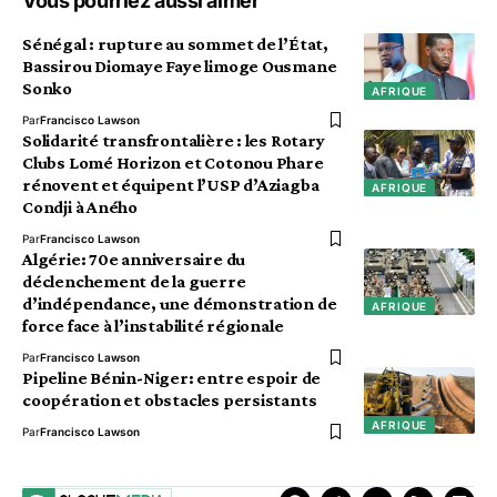
Vous pourriez aussi aimer
Sénégal : rupture au sommet de l’État,
Bassirou Diomaye Faye limoge Ousmane
Sonko
AFRIQUE
Par
Francisco Lawson
Solidarité transfrontalière : les Rotary
Clubs Lomé Horizon et Cotonou Phare
rénovent et équipent l’USP d’Aziagba
AFRIQUE
Condji à Aného
Par
Francisco Lawson
Algérie: 70e anniversaire du
déclenchement de la guerre
d’indépendance, une démonstration de
AFRIQUE
force face à l’instabilité régionale
Par
Francisco Lawson
Pipeline Bénin-Niger: entre espoir de
coopération et obstacles persistants
AFRIQUE
Par
Francisco Lawson