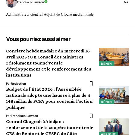
Francisco Lawson
Administrateur Général Adjoint de Cloche media monde
Vous pourriez aussi aimer
Conclave hebdomadaire du mercredi 16
avril 2025 : Un Conseil des Ministres
résolument tourné vers le
BÉNIN
développement et le renforcement des
institutions
Par
Redaction
Budget de l’État 2026 : l’Assemblée
nationale adopte une hausse à plus de 4
148 milliards FCFA pour soutenir l’action
BÉNIN
publique
Par
Francisco Lawson
Conrad Gbaguidi à Abidjan :
renforcement de la coopération entre le
CES du Bénin et le CESEC de Côte
AFRIQUE