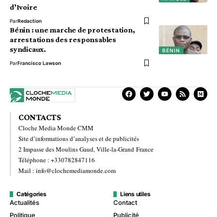
d’Ivoire
Par
Redaction
Bénin : une marche de protestation,
arrestations des responsables
syndicaux.
BÉNIN
Par
Francisco Lawson
CONTACTS
Cloche Media Monde CMM
Site d’informations d’analyses et de publicités
2 Impasse des Moulins Gaud, Ville-la-Grand France
Téléphone : +330782847116
Mail : info@clochemediamonde.com
Catégories
Liens utiles
Actualités
Contact
Politique
Publicité