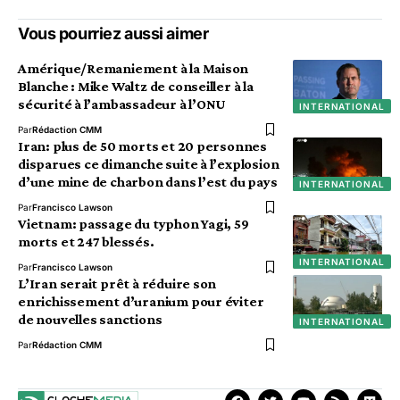
Vous pourriez aussi aimer
Amérique/Remaniement à la Maison
Blanche : Mike Waltz de conseiller à la
sécurité à l’ambassadeur à l’ONU
INTERNATIONAL
Par
Rédaction CMM
Iran: plus de 50 morts et 20 personnes
disparues ce dimanche suite à l’explosion
d’une mine de charbon dans l’est du pays
INTERNATIONAL
Par
Francisco Lawson
Vietnam: passage du typhon Yagi, 59
morts et 247 blessés.
INTERNATIONAL
Par
Francisco Lawson
L’Iran serait prêt à réduire son
enrichissement d’uranium pour éviter
de nouvelles sanctions
INTERNATIONAL
Par
Rédaction CMM