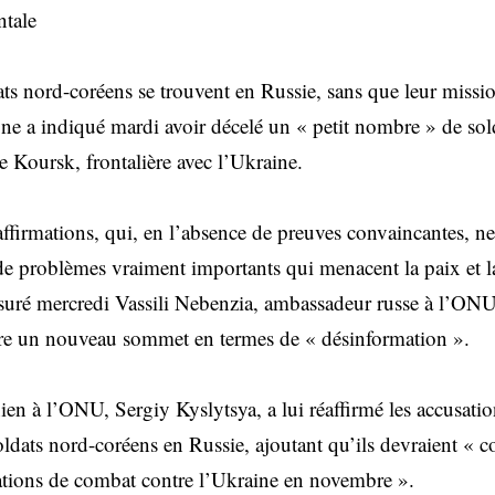
ntale
s nord-coréens se trouvent en Russie, sans que leur missio
one a indiqué mardi avoir décelé un « petit nombre » de so
e Koursk, frontalière avec l’Ukraine.
 affirmations, qui, en l’absence de preuves convaincantes, n
 de problèmes vraiment importants qui menacent la paix et la
assuré mercredi Vassili Nebenzia, ambassadeur russe à l’O
re un nouveau sommet en termes de « désinformation ».
en à l’ONU, Sergiy Kyslytsya, a lui réaffirmé les accusatio
ldats nord-coréens en Russie, ajoutant qu’ils devraient « 
ations de combat contre l’Ukraine en novembre ».