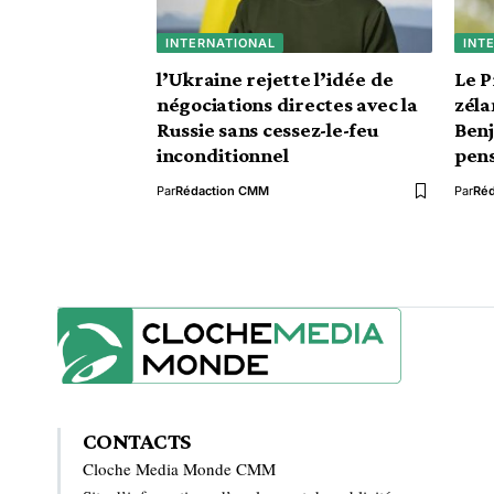
INTERNATIONAL
INT
l’Ukraine rejette l’idée de
Le P
négociations directes avec la
zéla
Russie sans cessez-le-feu
Benj
inconditionnel
pens
Par
Rédaction CMM
Par
Ré
CONTACTS
Cloche Media Monde CMM