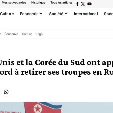
Mes sauvegardes
Historique
Tous les articles
Culture
Economie
Société
International
Spor
e
Économie
Culture
Togo
nis et la Corée du Sud ont ap
rd à retirer ses troupes en R