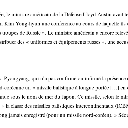
ée, le ministre américain de la Défense Lloyd Austin avait 
 Kim Yong-hyun une conférence au cours de laquelle ils o
s troupes de Russie ». Le ministre américain a encore relevé
istribuer des « uniformes et équipements russes », une accu
, Pyongyang, qui n’a pas confirmé ou infirmé la présence 
ud-coréenne un « missile balistique à longue portée […] en 
nnue sous le nom de mer du Japon. Ce missile, selon le mini
 « la classe des missiles balistiques intercontinentaux (ICBM
ong jamais enregistré (pour un missile nord-coréen). » Séou