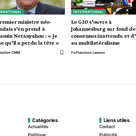
ERNATIONAL
INTERNATIONAL
remier ministre néo-
Le G20 s’ouvre à
ndais s’en prend à
Johannesburg sur fond de
amin Netanyahou : « Je
consensus inattendu et d
e qu’il a perdu la tête »
au multilatéralisme
daction CMM
Par
Francisco Lawson
Catégories
Liens utiles
Actualités
Contact
Politique
Publicité