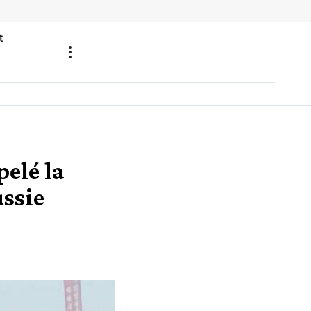
t
pelé la
ussie