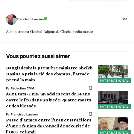
Francisco Lawson
Administrateur Général Adjoint de Cloche media monde
Vous pourriez aussi aimer
Bangladesh: la première ministre Sheikh
Hasina a pris la clé des champs, l’armée
prend la main
INTERNATIONAL
Par
Rédaction CMM
Aux Etats-Unis, un adolescent de 14 ans
ouvre le feu dans un lycée, quatre morts
et des blessés
INTERNATIONAL
Par
Francisco Lawson
Passe d’armes entre l’Iran et Israël lors
d’une réunion du Conseil de sécurité de
l’ONU ce lundi
INTERNATIONAL