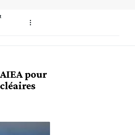
t
l’AIEA pour
ucléaires