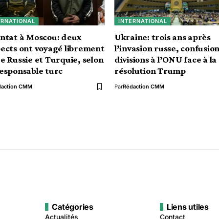
ERNATIONAL
INTERNATIONAL
ntat à Moscou: deux
Ukraine: trois ans après
ects ont voyagé librement
l’invasion russe, confusion
e Russie et Turquie, selon
divisions à l’ONU face à la
esponsable turc
résolution Trump
daction CMM
Par
Rédaction CMM
Catégories
Liens utiles
Actualités
Contact