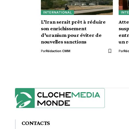
INTERNATIONAL
INT
L’Iran serait prêt à réduire
Atte
son enrichissement
susp
d’uranium pour éviter de
entr
nouvelles sanctions
un r
Par
Rédaction CMM
Par
Ré
CONTACTS