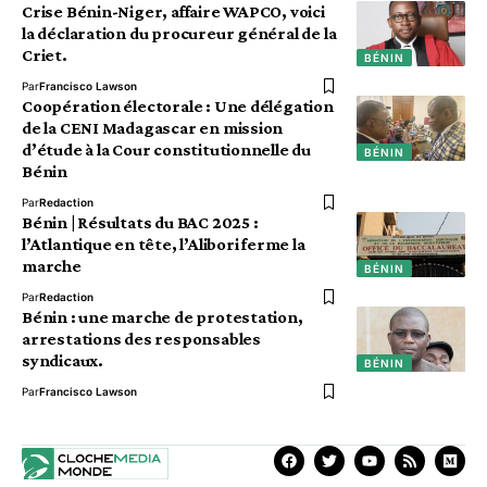
Crise Bénin-Niger, affaire WAPCO, voici
la déclaration du procureur général de la
Criet.
BÉNIN
Par
Francisco Lawson
Coopération électorale : Une délégation
de la CENI Madagascar en mission
d’étude à la Cour constitutionnelle du
BÉNIN
Bénin
Par
Redaction
Bénin | Résultats du BAC 2025 :
l’Atlantique en tête, l’Alibori ferme la
marche
BÉNIN
Par
Redaction
Bénin : une marche de protestation,
arrestations des responsables
syndicaux.
BÉNIN
Par
Francisco Lawson