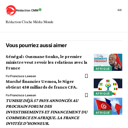
Rédaction CMM
Rédaction Cloche Média Monde
Vous pourriez aussi aimer
Sénégal : Ousmane Sonko, le premier
ministre veut revoir les relations avec la
France
AFRIQUE
Par
Francisco Lawson
Marché financier Uemoa, le Niger
obtient 458 milliards de francs CFA.
AFRIQUE
Par
Francisco Lawson
TUNISIE DÉJÀ 57 PAYS ANNONCÉS AU
PROCHAIN FORUM DES
INVESTISSEMENTS ET FINANCEMENT DU
AFRIQUE
COMMERCE EN AFRIQUE. LA FRANCE
INVITÉE D’HONNEUR.